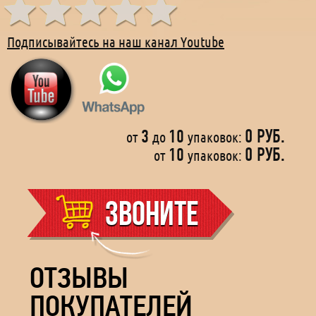
Подписывайтесь на наш канал Youtube
3
10
0 РУБ.
от
до
упаковок:
Не смейте сдаваться – примите «Большой Пенис»
10
0 РУБ.
от
упаковок:
и верните радость своей половой жизни!
При заказе от 3х упаковок
СКИДКА
Звоните
ОТЗЫВЫ
ПОКУПАТЕЛЕЙ