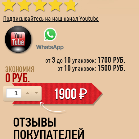
Подписывайтесь на наш канал Youtube
3
10
1700 РУБ.
от
до
упаковок:
Уникальный препарат из Канады для мужского
10
1500 РУБ.
от
упаковок:
здоровья. Достигнутое растяжение Corpora
ЭКОНОМИЯ
0
РУБ.
Cavernosa сохранится, и ваш половой орган будет
продолжать наполняться кровью в большем
1900
₽
объеме. Поэтому размер эрекции останется
постоянным.
ОТЗЫВЫ
ПОКУПАТЕЛЕЙ