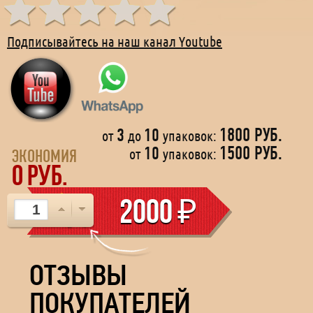
Подписывайтесь на наш канал Youtube
3
10
1800 РУБ.
от
до
упаковок:
"Ишоу" - это пилюля для мужского здоровья и
10
1500 РУБ.
от
упаковок:
долголетия
ЭКОНОМИЯ
0
РУБ.
2000
₽
ОТЗЫВЫ
ПОКУПАТЕЛЕЙ