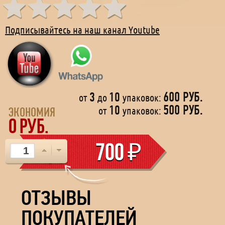
Подписывайтесь на наш канал Youtube
3
10
600 РУБ.
от
до
упаковок:
Продукт может использоваться при гипертонии,
10
500 РУБ.
от
упаковок:
сахарном диабете, гипертензии, совместим с
ЭКОНОМИЯ
0
РУБ.
алкоголем.
700
₽
ОТЗЫВЫ
ПОКУПАТЕЛЕЙ