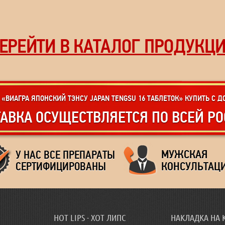
ЕРЕЙТИ В КАТАЛОГ ПРОДУКЦ
«ВИАГРА ЯПОНСКИЙ ТЭНСУ JAPAN TENGSU 16 ТАБЛЕТОК» КУПИТЬ С Д
АВКА ОСУЩЕСТВЛЯЕТСЯ ПО ВСЕЙ Р
МУЖСКАЯ
У НАС ВСЕ ПРЕПАРАТЫ
КОНСУЛЬТАЦ
СЕРТИФИЦИРОВАНЫ
HOT LIPS - ХОТ ЛИПС
НАКЛАДКА НА 