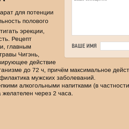
арат для потенции
льность полового
стигать эрекции,
ть. Рецепт
ВАШЕ ИМЯ
и, главным
травы Чигэнь,
зирующее действие
рганизме до 72 ч, причём максимальное дейс
офилактика мужских заболеваний.
пкими алкогольными напитками (в частности,
 желателен через 2 часа.