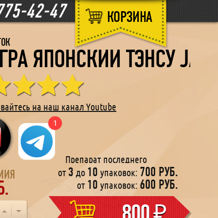
775-42-47
КОРЗИНА
ТОК
ГРА ЯПОНСКИЙ ТЭНСУ JAPA
вайтесь на наш канал Youtube
Препарат последнего
3
10
700 РУБ.
ия 2021, разработанный американскими
от
до
упаковок:
МИЯ
Б.
10
600 РУБ.
втами для мужчин
от
упаковок:
800
₽