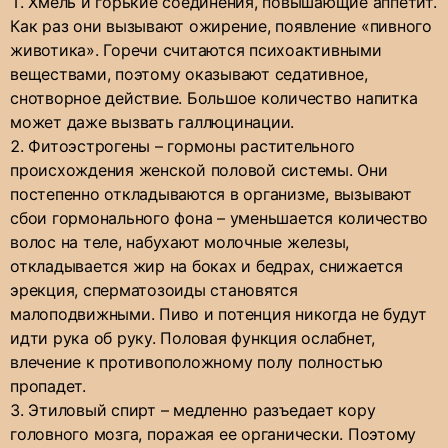
Хмель и горькие соединения, повышающие аппетит.
Как раз они вызывают ожирение, появление «пивного
животика». Горечи считаются психоактивными
веществами, поэтому оказывают седативное,
снотворное действие. Большое количество напитка
может даже вызвать галлюцинации.
Фитоэстрогены – гормоны растительного
происхождения женской половой системы. Они
постепенно откладываются в организме, вызывают
сбои гормонального фона – уменьшается количество
волос на теле, набухают молочные железы,
откладывается жир на боках и бедрах, снижается
эрекция, сперматозоиды становятся
малоподвижными. Пиво и потенция никогда не будут
идти рука об руку. Половая функция ослабнет,
влечение к противоположному полу полностью
пропадет.
Этиловый спирт – медленно разъедает кору
головного мозга, поражая ее органически. Поэтому