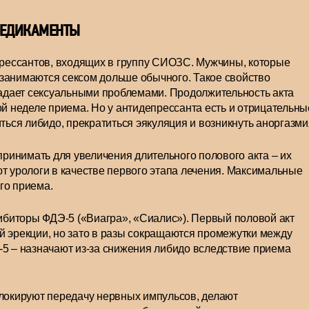
ЕДИКАМЕНТЫ
рессантов, входящих в группу СИОЗС. Мужчины, которые
занимаются сексом дольше обычного. Такое свойство
традает сексуальными проблемами. Продолжительность акта
ой неделе приема. Но у антидепрессанта есть и отрицательны
ться либидо, прекратиться эякуляция и возникнуть аноргазми
инимать для увеличения длительного полового акта – их
т урологи в качестве первого этапа лечения. Максимальные
го приема.
гибиторы ФДЭ-5 («Виагра», «Сиалис»). Первый половой акт
й эрекции, но зато в разы сокращаются промежутки между
-5 – назначают из-за снижения либидо вследствие приема
блокируют передачу нервных импульсов, делают