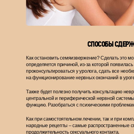
СПОСОБЫ СДЕР
Как остановить семяизвержение? Сделать это мо
определяется причиной, из-за которой появилас
проконсультироваться у уролога, сдать все нео
на функционирование нервных окончаний в урог
Также будет полезно получить консультацию нев
центральной и периферической нервной системы,
функцию. Разобраться с психическими проблемам
Как при самостоятельном лечении, так и при ком
народные рецепты – самые распространенные спо
продолжительность сексуального контакта.