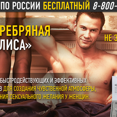
К
ПО РОССИИ
БЕСПЛАТНЫЙ
8-800
РЕБРЯНАЯ
НЕ 
ЛИСА»
 БЫСТРОДЕЙСТВУЮЩИХ И ЭФФЕКТИВНЫХ
ОВ
ДЛЯ СОЗДАНИЯ ЧУВСТВЕННОЙ АТМОСФЕРЫ,
НИЯ СЕКСУАЛЬНОГО ЖЕЛАНИЯ У ЖЕНЩИН.