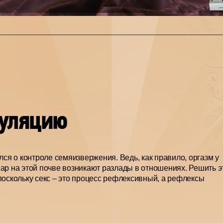
куляцию
я о контроле семяизвержения. Ведь, как правило, оргазм у
ар на этой почве возникают разлады в отношениях. Решить э
поскольку секс – это процесс рефлексивный, а рефлексы