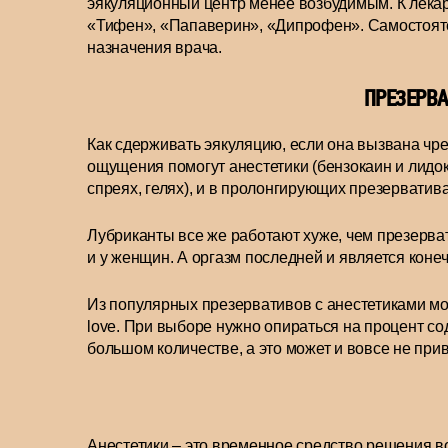
эякуляционный центр менее возбудимым. К лека
«Тифен», «Папаверин», «Дипрофен». Самостояте
назначения врача.
ПРЕЗЕРВ
Как сдерживать эякуляцию, если она вызвана чр
ощущения помогут анестетики (бензокаин и лидок
спреях, гелях), и в пролонгирующих презерватива
Лубриканты все же работают хуже, чем презерва
и у женщин. А оргазм последней и является коне
Из популярных презервативов с анестетиками мож
love. При выборе нужно опираться на процент со
большом количестве, а это может и вовсе не прив
Анестетики – это временное средство решения во