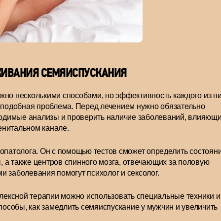
ЖИВАНИЯ СЕМЯИСПУСКАНИЯ
жно несколькими способами, но эффективность каждого из н
ь подобная проблема. Перед лечением нужно обязательно
бходимые анализы и проверить наличие заболеваний, влияющ
енитальном канале.
ропатолога. Он с помощью тестов сможет определить состоян
 а также центров спинного мозга, отвечающих за половую
и заболевания помогут психолог и сексолог.
плексной терапии можно использовать специальные техники и
собы, как замедлить семяиспускание у мужчин и увеличить