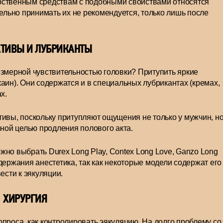
рственным средствам с подобными свойствами относятся
льно принимать их не рекомендуется, только лишь после
АТИВЫ И ЛУБРИКАНТЫ
езмерной чувствительностью головки? Притупить яркие
аин). Они содержатся и в специальных лубрикантах (кремах,
х.
тивы, поскольку притупляют ощущения не только у мужчин, н
чной целью продления полового акта.
но выбрать Durex Long Play, Contex Long Love, Ganzo Long
держания анестетика, так как некоторые модели содержат его
ести к эякуляции.
ХИРУРГИЯ
проса, как контролировать эякуляцию. На долго проблему со