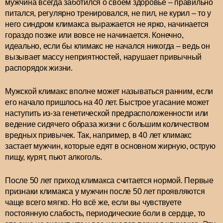
мужчина всегда заботился о своем здоровье – правильно
питался, регулярно тренировался, не пил, не курил – то у
него синдром климакса выражается не ярко, начинается
гораздо позже или вовсе не начинается. Конечно,
идеально, если бы климакс не начался никогда – ведь он
вызывает массу неприятностей, нарушает привычный
распорядок жизни.
Мужской климакс вполне может называться ранним, если
его начало пришлось на 40 лет. Быстрое угасание может
наступить из-за генетической предрасположенности или
ведение сидячего образа жизни с большим количеством
вредных привычек. Так, например, в 40 лет климакс
застает мужчин, которые едят в основном жирную, острую
пищу, курят, пьют алкоголь.
После 50 лет приход климакса считается нормой. Первые
признаки климакса у мужчин после 50 лет проявляются
чаще всего мягко. Но всё же, если вы чувствуете
постоянную слабость, периодические боли в сердце, то