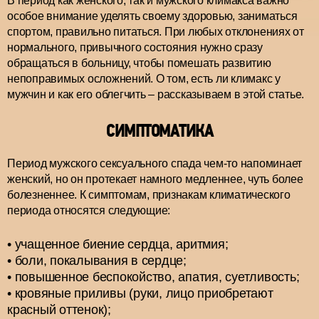
В период как женского, так и мужского климакса важно
особое внимание уделять своему здоровью, заниматься
спортом, правильно питаться. При любых отклонениях от
нормального, привычного состояния нужно сразу
обращаться в больницу, чтобы помешать развитию
непоправимых осложнений. О том, есть ли климакс у
мужчин и как его облегчить – рассказываем в этой статье.
СИМПТОМАТИКА
Период мужского сексуального спада чем-то напоминает
женский, но он протекает намного медленнее, чуть более
болезненнее. К симптомам, признакам климатического
периода относятся следующие:
учащенное биение сердца, аритмия;
боли, покалывания в сердце;
повышенное беспокойство, апатия, суетливость;
кровяные приливы (руки, лицо приобретают
красный оттенок);