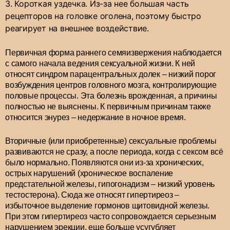
Короткая уздечка. Из-за нее большая часть
рецепторов на головке оголена, поэтому быстро
реагирует на внешнее воздействие.
Первичная форма раннего семяизвержения наблюдается
с самого начала ведения сексуальной жизни. К ней
относят синдром парацентральных долек – низкий порог
возбуждения центров головного мозга, контролирующие
половые процессы. Эта болезнь врожденная, а причины
полностью не выяснены. К первичным причинам также
относится энурез – недержание в ночное время.
Вторичные (или приобретенные) сексуальные проблемы
развиваются не сразу, а после периода, когда с сексом всё
было нормально. Появляются они из-за хронических,
острых нарушений (хроническое воспаление
предстательной железы, гипогонадизм – низкий уровень
тестостерона). Сюда же относят гипертиреоз –
избыточное выделение гормонов щитовидной железы.
При этом гипертиреоз часто сопровождается серьезным
нарушением эрекции, еще больше усугубляет