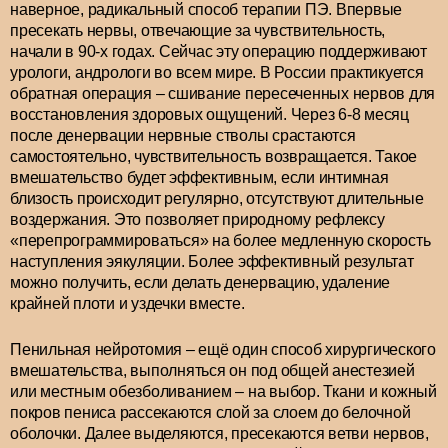
наверное, радикальный способ терапии ПЭ. Впервые
пресекать нервы, отвечающие за чувствительность,
начали в 90-х годах. Сейчас эту операцию поддерживают
урологи, андрологи во всем мире. В России практикуется
обратная операция – сшивание пересеченных нервов для
восстановления здоровых ощущений. Через 6-8 месяц
после денервации нервные стволы срастаются
самостоятельно, чувствительность возвращается. Такое
вмешательство будет эффективным, если интимная
близость происходит регулярно, отсутствуют длительные
воздержания. Это позволяет природному рефлексу
«перепрограммироваться» на более медленную скорость
наступления эякуляции. Более эффективный результат
можно получить, если делать денервацию, удаление
крайней плоти и уздечки вместе.
Пенильная нейротомия – ещё один способ хирургического
вмешательства, выполняться он под общей анестезией
или местным обезболиванием – на выбор. Ткани и кожный
покров пениса рассекаются слой за слоем до белочной
оболочки. Далее выделяются, пресекаются ветви нервов,