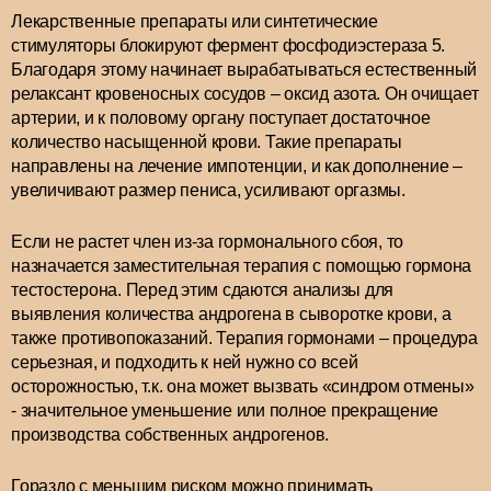
Лекарственные препараты или синтетические
стимуляторы блокируют фермент фосфодиэстераза 5.
Благодаря этому начинает вырабатываться естественный
релаксант кровеносных сосудов – оксид азота. Он очищает
артерии, и к половому органу поступает достаточное
количество насыщенной крови. Такие препараты
направлены на лечение импотенции, и как дополнение –
увеличивают размер пениса, усиливают оргазмы.
Если не растет член из-за гормонального сбоя, то
назначается заместительная терапия с помощью гормона
тестостерона. Перед этим сдаются анализы для
выявления количества андрогена в сыворотке крови, а
также противопоказаний. Терапия гормонами – процедура
серьезная, и подходить к ней нужно со всей
осторожностью, т.к. она может вызвать «синдром отмены»
- значительное уменьшение или полное прекращение
производства собственных андрогенов.
Гораздо с меньшим риском можно принимать