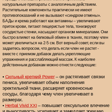
натуральные препараты с аналогичным действием.
Растительные компоненты практически не имеют
противопоказаний и не вызывают «синдром отмены».
БАДы и крема работают как витамины – увеличивают
приток крови, питают пещеристые тела, тонизируют
сосудистые стенки, насыщают организм минералами. Они
быстро влияют на белковый обмен в тканях, поэтому член
может увеличиться на 2-5 см. Вот верный совет, если вы
задаетесь вопросом, что делать если член не растет -
вместе с приемом добавок делать укрепляющие
упражнения и расслабляющий массаж. К наиболее
действенным добавкам можно отнести следующие:
Сильный крепкий Power
– он растягивает связки
пениса, увеличивает объем наполнения
эректильной ткани, расширяет кровеносные
сосуды, благодаря чему член увеличивает в
размерах.
Herbal Vivid XXI
– повышает сексуальное влечение
и выносливость, усиливает и замедляет эрекцию,